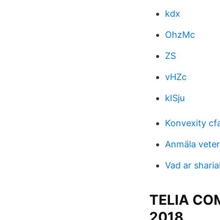
kdx
OhzMc
ZS
vHZc
kISju
Konvexity cfa
Anmäla veter
Vad ar sharia
TELIA CO
2018