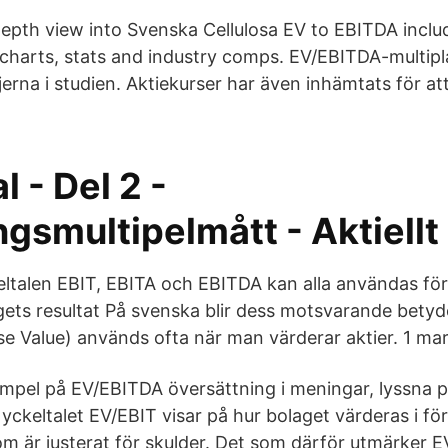
depth view into Svenska Cellulosa EV to EBITDA includ
charts, stats and industry comps. EV/EBITDA-multiplar
jerna i studien. Aktiekurser har även inhämtats för a
l - Del 2 -
gsmultipelmått - Aktiellt
keltalen EBIT, EBITA och EBITDA kan alla användas fö
gets resultat På svenska blir dess motsvarande betyd
e Value) används ofta när man värderar aktier. 1 mar 2
mpel på EV/EBITDA översättning i meningar, lyssna på
ckeltalet EV/EBIT visar på hur bolaget värderas i förh
om är justerat för skulder. Det som därför utmärker EV/