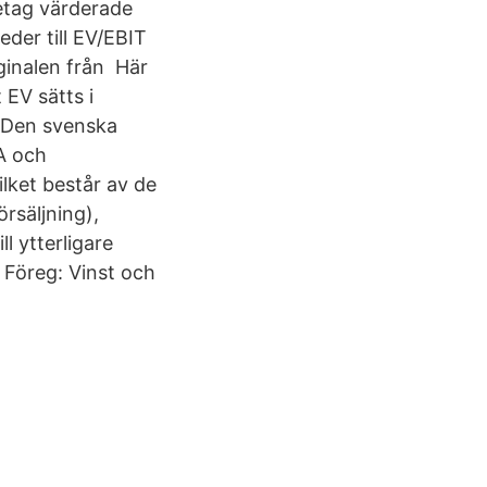
etag värderade
eder till EV/EBIT
inalen från Här
EV sätts i
s Den svenska
A och
lket består av de
örsäljning),
l ytterligare
 Föreg: Vinst och