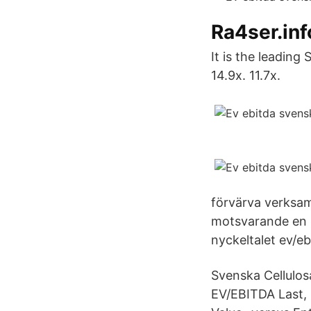
Ra4ser.inf
It is the leading
14.9x. 11.7x.
förvärva verksamh
motsvarande en E
nyckeltalet ev/eb
Svenska Cellulos
EV/EBITDA Last, 