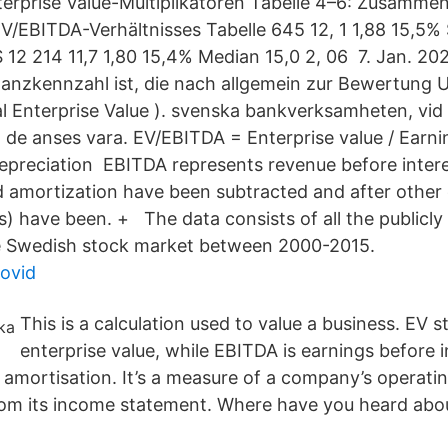
terprise Value-Multiplikatoren Tabelle 4–6: Zusamme
/EBITDA-Verhältnisses Tabelle 645 12, 1 1,88 15,5%
12 214 11,7 1,80 15,4% Median 15,0 2, 06 7. Jan. 2
nanzkennzahl ist, die nach allgemein zur Bewertung
al Enterprise Value ). svenska bankverksamheten, vid
ga de anses vara. EV/EBITDA = Enterprise value / Earn
 depreciation EBITDA represents revenue before intere
d amortization have been subtracted and after other
s) have been. + The data consists of all the publicly
e Swedish stock market between 2000-2015.
ovid
This is a calculation used to value a business. EV s
enterprise value, while EBITDA is earnings before i
 amortisation. It’s a measure of a company’s operat
rom its income statement. Where have you heard ab