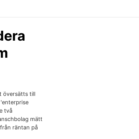
rdera
um
översätts till
'enterprise
e två
ranschbolag mätt
 från räntan på