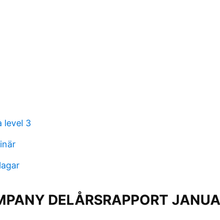
 level 3
inär
lagar
MPANY DELÅRSRAPPORT JANUA