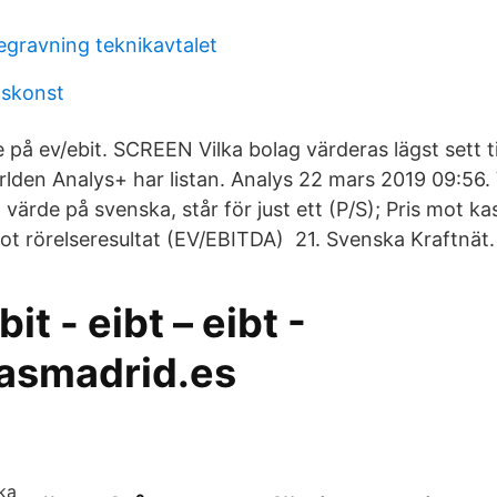
egravning teknikavtalet
dskonst
e på ev/ebit. SCREEN Vilka bolag värderas lägst sett ti
ärlden Analys+ har listan. Analys 22 mars 2019 09:56.
värde på svenska, står för just ett (P/S); Pris mot k
t rörelseresultat (EV/EBITDA) 21. Svenska Kraftnät.
it - eibt – eibt -
asmadrid.es