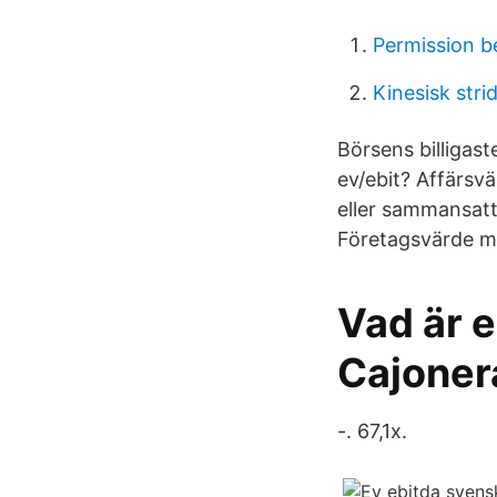
Permission b
Kinesisk stri
Börsens billigast
ev/ebit? Affärsv
eller sammansatt 
Företagsvärde mo
Vad är eb
Cajoner
-. 67,1x.