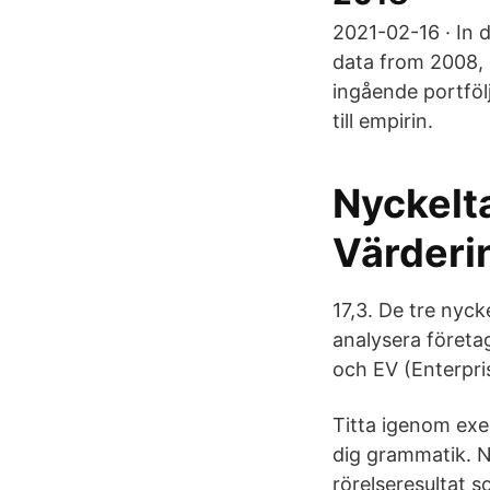
2021-02-16 · In 
data from 2008, 
ingående portföl
till empirin.
Nyckelta
Värderin
17,3. De tre nyc
analysera företa
och EV (Enterpris
Titta igenom exe
dig grammatik. Ny
rörelseresultat s