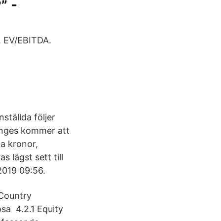
” -
x. EV/EBITDA.
ställda följer
änges kommer att
ka kronor,
lägst sett till
2019 09:56.
 Country
sa 4.2.1 Equity