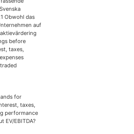
nfassende
 Svenska
021 Obwohl das
 Unternehmen auf
 aktievärdering
ings before
st, taxes,
 expenses
 traded
tands for
nterest, taxes,
ing performance
out EV/EBITDA?