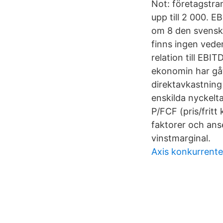
Not: företagstra
upp till 2 000. E
om 8 den svensk
finns ingen vede
relation till EBI
ekonomin har gåt
direktavkastning
enskilda nyckeltal
P/FCF (pris/fritt
faktorer och ans
vinstmarginal.
Axis konkurrente