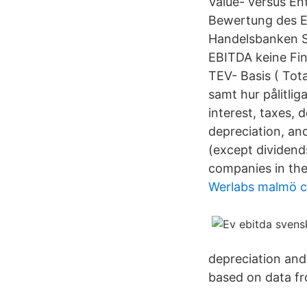
Value- versus En
Bewertung des EV
Handelsbanken S 
EBITDA keine Fi
TEV- Basis ( Tot
samt hur pålitli
interest, taxes,
depreciation, an
(except dividend
companies in th
Werlabs malmö c
depreciation and
based on data f