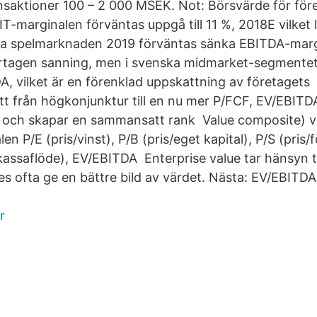
nsaktioner 100 – 2 000 MSEK. Not: Börsvärde för för
BIT-marginalen förväntas uppgå till 11 %, 2018E vilket l
a spelmarknaden 2019 förväntas sänka EBITDA-marg
rtagen sanning, men i svenska midmarket-segmentet 
TDA, vilket är en förenklad uppskattning av företaget
t från högkonjunktur till en nu mer P/FCF, EV/EBITD
 och skapar en sammansatt rank Value composite) vi
en P/E (pris/vinst), P/B (pris/eget kapital), P/S (pris/f
 kassaflöde), EV/EBITDA Enterprise value tar hänsyn til
es ofta ge en bättre bild av värdet. Nästa: EV/EBITDA
r