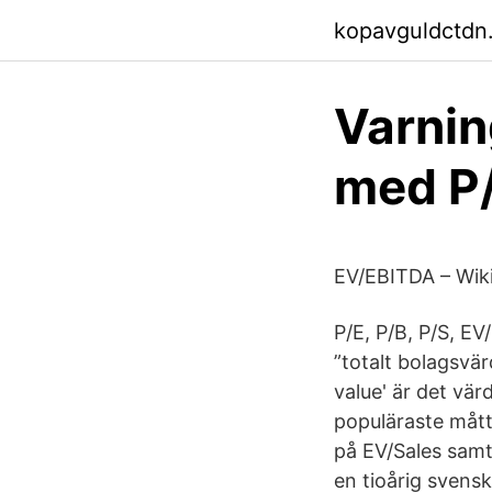
kopavguldctdn.
Varning
med P/
EV/EBITDA – Wik
P/E, P/B, P/S, EV
”totalt bolagsvä
value' är det vä
populäraste mått
på EV/Sales samt
en tioårig svensk