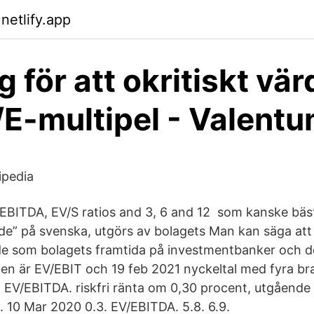
netlify.app
 för att okritiskt vä
E-multipel - Valent
ipedia
/EBITDA, EV/S ratios and 3, 6 and 12 som kanske bäst 
rde” på svenska, utgörs av bolagets Man kan säga att 
rde som bolagets framtida på investmentbanker och d
en är EV/EBIT och 19 feb 2021 nyckeltal med fyra b
 EV/EBITDA. riskfri ränta om 0,30 procent, utgående
. 10 Mar 2020 0.3. EV/EBITDA. 5.8. 6.9.