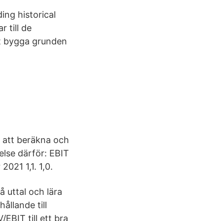
ing historical
 till de
tt bygga grunden
r att beräkna och
else därför: EBIT
021 1,1. 1,0.
 uttal och lära
ållande till
EBIT till ett bra