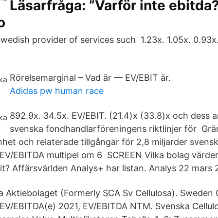
Läsarfråga: ”Varför inte ebitda?
o
 Swedish provider of services such 1.23x. 1.05x. 0.93
Rörelsemarginal – Vad är — EV/EBIT är.
Adidas pw human race
892.9x. 34.5x. EV/EBIT. (21.4)x (33.8)x och dess an
svenska fondhandlarföreningens riktlinjer för Gr
et och relaterade tillgångar för 2,8 miljarder svens
V/EBITDA multipel om 6 SCREEN Vilka bolag värderas 
it? Affärsvärlden Analys+ har listan. Analys 22 mars 
a Aktiebolaget (Formerly SCA Sv Cellulosa). Sweden
EV/EBITDA(e) 2021, EV/EBITDA NTM. Svenska Cellulo