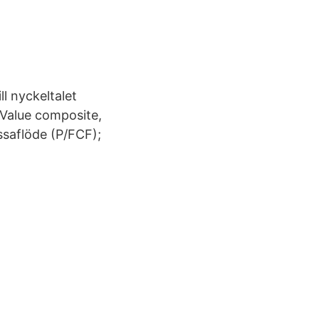
ll nyckeltalet
 Value composite,
assaflöde (P/FCF);